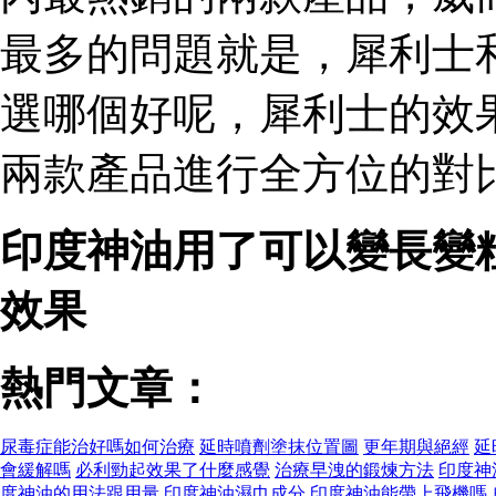
最多的問題就是，犀利士
選哪個好呢，犀利士的效
兩款產品進行全方位的對比
印度神油用了可以變長變
效果
熱門文章：
尿毒症能治好嗎如何治療
延時噴劑塗抹位置圖
更年期與絕經
延
會緩解嗎
必利勁起效果了什麼感覺
治療早洩的鍛煉方法
印度神
度神油的用法跟用量
印度神油濕巾成分
印度神油能帶上飛機嗎