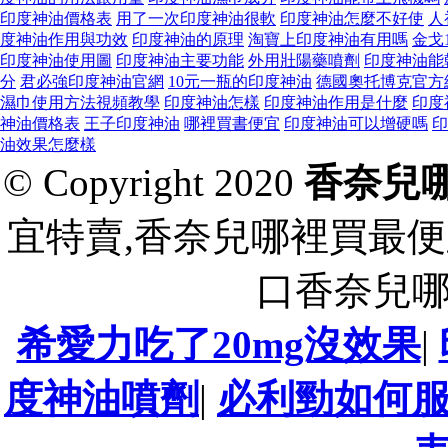
印度神油價格表
用了一次印度神油很軟
印度神油怎麼不好使
人
度神油作用與功效
印度神油的原理
淘寶上印度神油有用嗎
金戈
印度神油使用圖
印度神油主要功能
外用壯陽藥噴劑
印度神油能
分
君必強印度神油官網
10元一瓶的印度神油
德國奧托博克官方
濕巾使用方法視頻教學
印度神油怎樣
印度神油作用是什麼
印度
神油價格表
王子印度神油
哪裡買書便宜
印度神油可以增硬嗎
印
油效果怎麼樣
© Copyright 2020
香奈兒
宜特賣,香奈兒哪裡買最便
口香奈兒
希愛力吃了20mg沒效果
|
度神油噴劑
|
必利勁如何