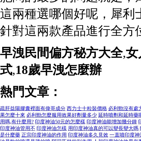
這兩種選哪個好呢，犀利
針對這兩款產品進行全方
早洩民間偏方秘方大全
,
女
式
,
18歲早洩怎麼辦
熱門文章：
疏肝益陽膠囊裡面有偉哥成分
西力士十粒裝價格
必利勁沒有處
果怎麼十來
必利勁怎麼服用效果好劑量多少
延時噴劑和延時藥
用嗎,有什麼用?
印度神油50元的怎麼樣
印度神油能增加幾分鐘
印度神油管用不
印度神油怎樣
用印度神油真的可以變長變大嗎
是什麼藥
正宗印度神油的作用
印度神油多久見效
一直噴印度神