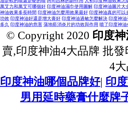
油是軟的噴還是硬的噴
阿司匹林的副作用
人初印度神油效果怎
萬艾力和萬艾可哪個好
印度神油濕巾使用圖解
印度神油圖片大
神油效果多長時間
印度神油怎麼用效果最好
印度神油真的可以
功效
印度神油好還是增大膏好
印度神油過敏怎麼解決
印度神油
多久
印度神油的危害
蒲地藍消炎片的功效與作用
噴了印度神油
© Copyright 2020
印度神
賣,印度神油4大品牌 批
4
印度神油哪個品牌好
|
印度
男用延時藥膏什麼牌