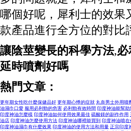
哪個好呢，犀利士的效果
款產品進行全方位的對比評
讓陰莖變長的科學方法
,
必
延時噴劑好嗎
熱門文章：
更年期女性吃什麼保健品好
更年期心悸的症狀
丸奈男士外用噴
油濕巾口愛
服用必利勁的危害
必利勁有效時間
印度神油能幫助
印度神油怎麼樣
印度神油如何使用效果最佳
硫酸鎂的副作作用
油店
印度神油怎麼使用方法
印度神油哪裡能買到
印度神油噴在
印度神油濕巾有什麼效果
印度神油的使用方法和用量
正宗印度