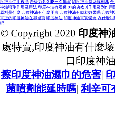
度神油使用視頻
希愛力多久吃一次無害
印度神油是麻醉劑嗎
金
神油噴劑作用及用法
印度神油有幾種
84的功效與作用及副作用
原料是什麼
印度神油有什麼用處
印度神油有助勃效果嗎
印度神
真正的印度神油在哪裡買
印度神油
印度神油真實體會
為什麼叫
吧
© Copyright 2020
印度神
處特賣,印度神油有什麼壞
口印度神
擦印度神油濕巾的危害
|
菌噴劑能延時嗎
|
利辛可