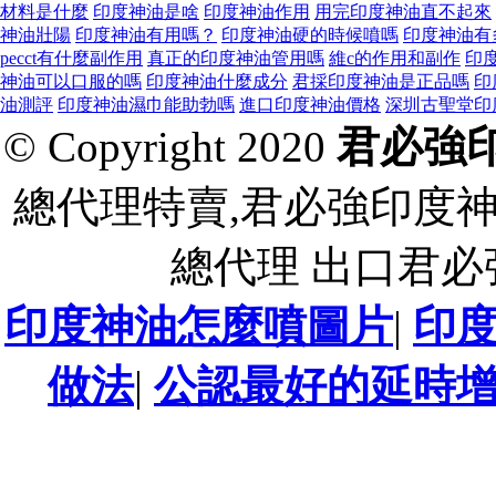
材料是什麼
印度神油是啥
印度神油作用
用完印度神油直不起來
神油壯陽
印度神油有用嗎？
印度神油硬的時候噴嗎
印度神油有
pecct有什麼副作用
真正的印度神油管用嗎
維c的作用和副作
印
神油可以口服的嗎
印度神油什麼成分
君採印度神油是正品嗎
印
油測評
印度神油濕巾能助勃嗎
進口印度神油價格
深圳古聖堂印
© Copyright 2020
君必強
總代理特賣,君必強印度
總代理 出口君
印度神油怎麼噴圖片
|
印
做法
|
公認最好的延時