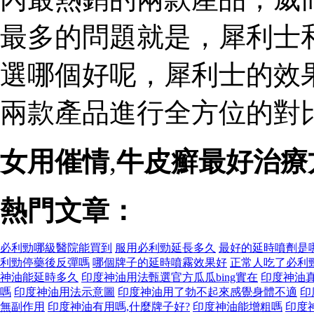
最多的問題就是，犀利士
選哪個好呢，犀利士的效
兩款產品進行全方位的對比
女用催情
,
牛皮癬最好治療
熱門文章：
必利勁哪級醫院能買到
服用必利勁延長多久
最好的延時噴劑是
利勁停藥後反彈嗎
哪個牌子的延時噴霧效果好
正常人吃了必利
神油能延時多久
印度神油用法甄選官方瓜瓜bing實在
印度神油
嗎
印度神油用法示意圖
印度神油用了勃不起來感覺身體不適
印
無副作用
印度神油有用嗎,什麼牌子好?
印度神油能增粗嗎
印度