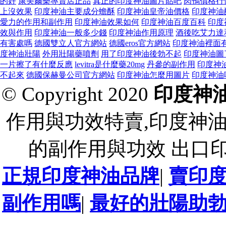
的好
康美爾樂專賣店正品
真正的印度神油圖片貼吧
肉鴨價格行
上沒效果
印度神油主要成分蟾酥
印度神油皇帝油價格
印度神油
愛力的作用和副作用
印度神油效果如何
印度神油百度百科
印度
效與作用
印度神油一般多少錢
印度神油作用原理
酒後吃艾力達
有害處嗎
德國雙立人官方網站
德國eros官方網站
印度神油裡面
度神油壯陽
外用壯陽藥噴劑
用了印度神油後勃不起
印度神油圖
一片擦了有什麼反應
levitra是什麼藥20mg
丹參的副作用
印度神
不起來
德國保赫曼公司官方網站
印度神油怎麼用圖片
印度神油
© Copyright 2020
印度神
作用與功效特賣,印度神
的副作用與功效 出口
正規印度神油品牌
|
賣印
副作用嗎
|
最好的壯陽助