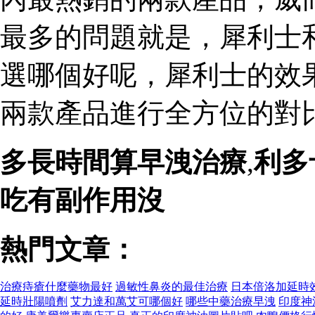
最多的問題就是，犀利士
選哪個好呢，犀利士的效
兩款產品進行全方位的對比
多長時間算早洩治療
,
利多
吃有副作用沒
熱門文章：
治療痔瘡什麼藥物最好
過敏性鼻炎的最佳治療
日本倍洛加延時
延時壯陽噴劑
艾力達和萬艾可哪個好
哪些中藥治療早洩
印度神