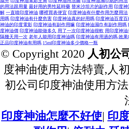
成分
印度神油電影主角
印度神油用法圖
印度神油濕巾紙的用法
的用法跟用量
最好用的男性延時藥
替米沙坦片的副作用
印度神
解
一直噴印度神油
哪裡買表便宜
印度神油有什麼作用怎麼用法
用嗎
印度神油有什麼危害
印度神油真的好用嗎
印度神油百度百
神油的印度電影
印度神油有副作用嘛
印度神油濕巾有副作用嗎
度神油價
印度神油能做多久
用了一次印度神油很軟
用印度神油
隔幾天用一次
老年人能用印度神油嗎
印度神油有用過的嗎,效果
正品印度神油有用嗎
15ml印度神油多少價格一瓶
© Copyright 2020
人初公
度神油使用方法特賣,人
初公司印度神油使用方法
印度神油怎麼不好使
|
印