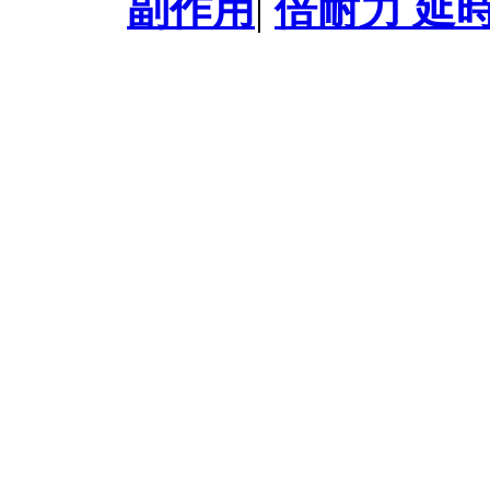
副作用
|
倍耐力 延