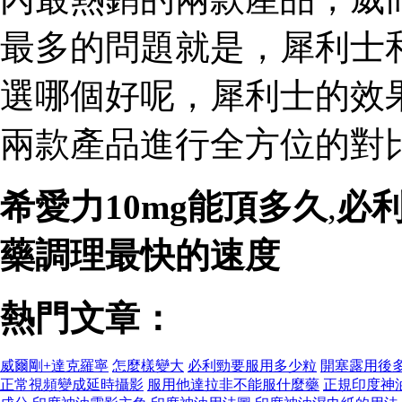
最多的問題就是，犀利士
選哪個好呢，犀利士的效
兩款產品進行全方位的對比
希愛力10mg能頂多久
,
必
藥調理最快的速度
熱門文章：
威爾剛+達克羅寧
怎麼樣變大
必利勁要服用多少粒
開塞露用後
正常視頻變成延時攝影
服用他達拉非不能服什麼藥
正規印度神