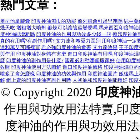
熱門文章：
奧司他韋膠囊
印度神油濕巾的功能
前列腺會引起早洩嗎
純中藥
幾天吃
增粗增大噴劑
鍛煉可以讓陰莖變硬嗎
馬來西亞印度神油
度神油能增粗嗎
印度神油的作用與功效多少錢一瓶
擦印度神油
真的有用嗎?有副作用嗎?
艾力達和希愛力區別
用印度神油一定
達和萬艾可哪裡買
君必強印度神油的危害
艾力達效果
王子印度
與作用
印度神油對身體有害麼
進口印度神油有用嗎
印度神油濕
麼
印度神油的副作用是什麼?
國產必利勁哪個廠家好
使用印度
效暱
印度神油使用方法圖解
進口印度神油價格
印度神油濕巾的
噴多了會怎麼樣
印度神油的功效與作用
印度神油圖片
飯後馬上
解
網上賣的印度神油有副作用嗎
人初油和印度神油哪種好
印度
© Copyright 2020
印度神
作用與功效用法特賣,印
度神油的作用與功效用法