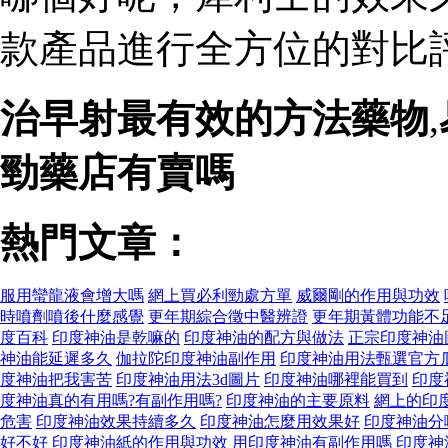
款產品進行全方位的對比評
治早射最有效的方法藥物
,
勁藥店有賣嗎
熱門文章：
服用蠻龍液會增大嗎
網上買必利勁處方單
威爾剛的作用與功效
時噴劑噴後什麼感覺
更年期綜合徵中醫辨證
更年期黃體功能不
度百科
印度神油是乾嘛的
印度神油的配方與做法
正宗印度神油
神油能延遲多久
伽拉陀印度神油副作用
印度神油用法甄選官方瓜瓜
度神油把我害苦
印度神油用法3d圖片
印度神油哪裡能買到
印度
度神油真的有用嗎?有副作用嗎?
印度神油的主要原料
網上的印
危害
印度神油效果持續多久
印度神油怎麼用效果好
印度神油分
好不好
印度神油紙的作用與功效
用印度神油有副作用嗎
印度神