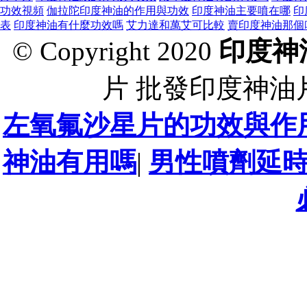
功效視頻
伽拉陀印度神油的作用與功效
印度神油主要噴在哪
印
表
印度神油有什麼功效嗎
艾力達和萬艾可比較
賣印度神油那個
© Copyright 2020
印度神
片 批發印度神油
左氧氟沙星片的功效與作
神油有用嗎
|
男性噴劑延