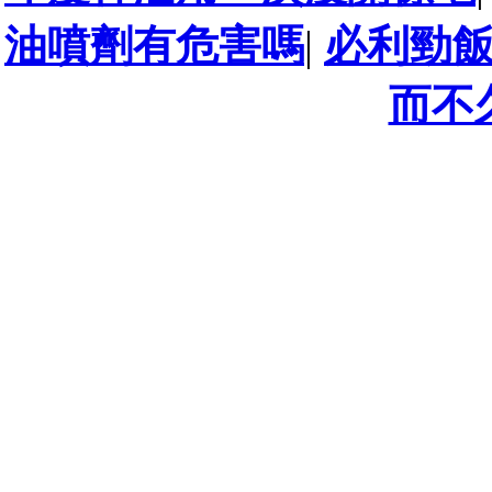
油噴劑有危害嗎
|
必利勁
而不