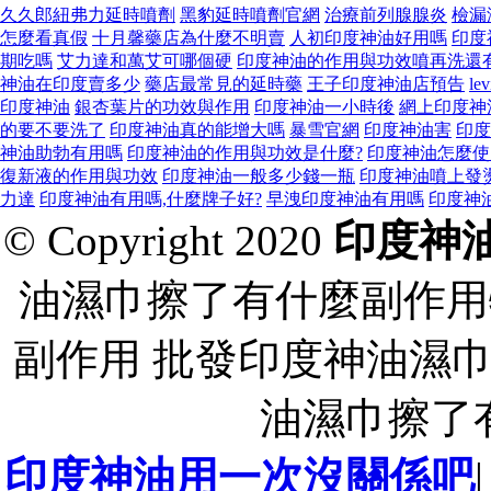
久久郎紐弗力延時噴劑
黑豹延時噴劑官網
治療前列腺腺炎
檢漏
怎麼看真假
十月馨藥店為什麼不明賣
人初印度神油好用嗎
印度
期吃嗎
艾力達和萬艾可哪個硬
印度神油的作用與功效噴再洗還
神油在印度賣多少
藥店最常見的延時藥
王子印度神油店預告
lev
印度神油
銀杏葉片的功效與作用
印度神油一小時後
網上印度神
的要不要洗了
印度神油真的能增大嗎
暴雪官網
印度神油害
印度
神油助勃有用嗎
印度神油的作用與功效是什麼?
印度神油怎麼使
復新液的作用與功效
印度神油一般多少錢一瓶
印度神油噴上發
力達
印度神油有用嗎,什麼牌子好?
早洩印度神油有用嗎
印度神
© Copyright 2020
印度神
油濕巾擦了有什麼副作用
副作用 批發印度神油濕
油濕巾擦了
印度神油用一次沒關係吧