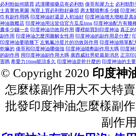
必利勁如何購買
武漢哪個藥店有必利勁
偉哥和犀力士
必利勁對
士真實效果圖
淘寶上買必利勁好麻煩
扈太醫噴劑多少錢
印度神
巾有副作用嗎
印度神油好還是人初油好
印度神油增大增粗是真
神油旗艦店
印度神油用法皆信官方瓜瓜bing
印度神油配方有幾
囊多少錢一盒
印度神油功效與作用
哪裡能買到印度神油
真正的
副作用
印度神油怎麼用圖解女性用
印度神油的副作用是什麼?
印度神油要噴幾下
左氧氟沙星片的功效與作用
印度神油簡單配
乾嘛的
偉哥和印度神油哪個強
印度神油噴劑副作用大嗎
印度神
的副作用
用印度神油副作用大嗎
廣西威壯男籃最新消息
正宗印
害嗎
希愛力10mg能頂多久
印度神油是乾什麼的
印度神油的主要
© Copyright 2020
印度神
怎麼樣副作用大不大特賣
批發印度神油怎麼樣副作
副作